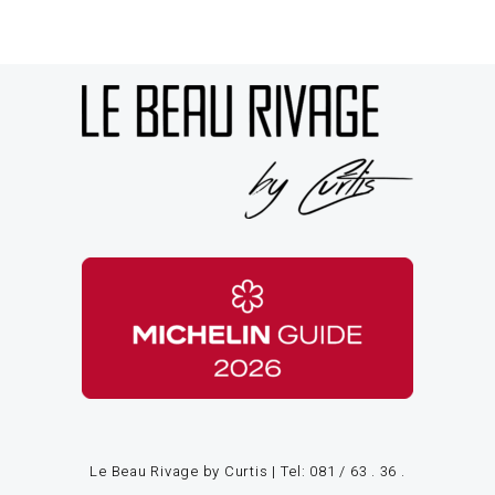
Le Beau Rivage by Curtis | Tel:
081 / 63 . 36 .