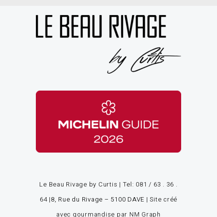
Le Beau Rivage by Curtis | Tel:
081 / 63 . 36 .
64
|
8, Rue du Rivage – 5100 DAVE
|
Site créé
avec gourmandise par NM Graph